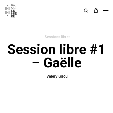
Close
Cart
Skip
Cart
Men
to
rechercher
main
content
Sessions libres
Session libre #1
– Gaëlle
Valéry Girou