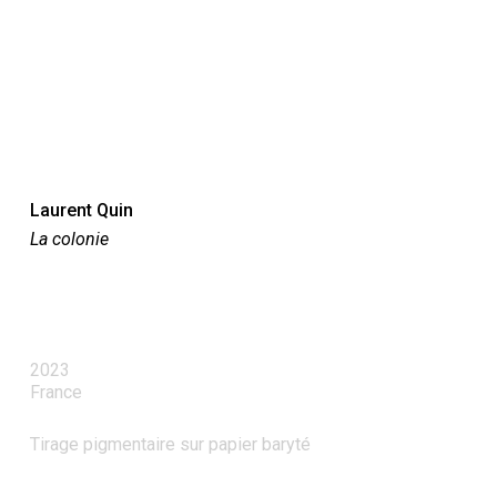
Laurent Quin
La colonie
2023
France
Tirage pigmentaire sur papier baryté