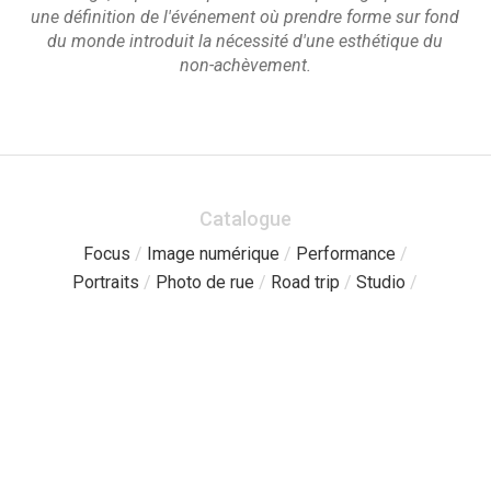
une définition de l'événement où prendre forme sur fond
du monde introduit la nécessité d'une esthétique du
non-achèvement.
Catalogue
Focus
/
Image numérique
/
Performance
/
Portraits
/
Photo de rue
/
Road trip
/
Studio
/
Pages
Catalogue
/
Sessions libres
/
À propos
/
Boutique
/
Contact