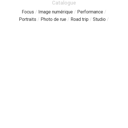
Catalogue
Focus
/
Image numérique
/
Performance
/
Portraits
/
Photo de rue
/
Road trip
/
Studio
/
Pages
Catalogue
/
Sessions libres
/
À propos
/
Boutique
/
Contact