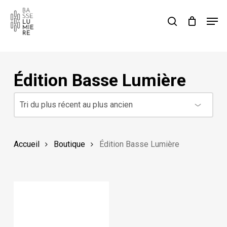
Skip
Men
to
rechercher
Cart
Close
Cart
main
content
Édition Basse Lumière
Accueil
Boutique
Édition Basse Lumière