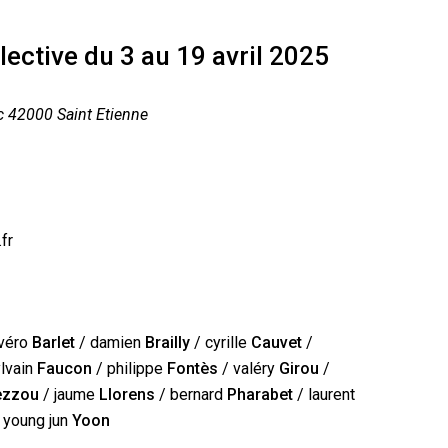
lective du 3 au 19 avril 2025
c 42000 Saint Etienne
fr
véro
Barlet
/ damien
Brailly
/ cyrille
Cauvet
/
lvain
Faucon
/ philippe
Fontès
/ valéry
Girou
/
ezzou
/ jaume
Llorens
/ bernard
Pharabet
/ laurent
 young jun
Yoon