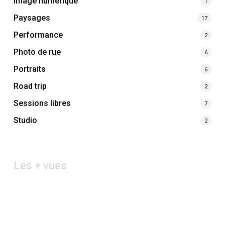
Image numérique
1
Paysages
17
Performance
2
Photo de rue
6
Portraits
6
Road trip
2
Sessions libres
7
Studio
2
Les + vues