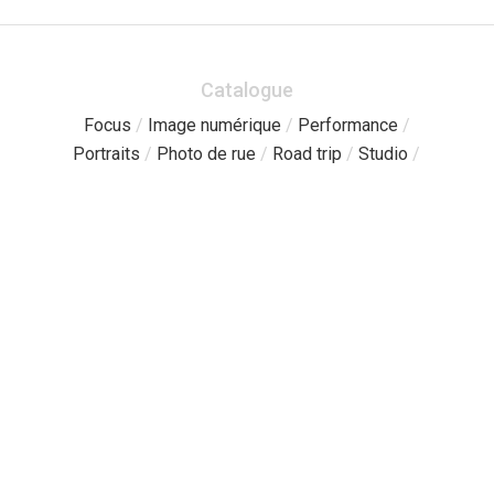
Catalogue
Focus
/
Image numérique
/
Performance
/
Portraits
/
Photo de rue
/
Road trip
/
Studio
/
Pages
Catalogue
/
Sessions libres
/
À propos
/
Boutique
/
Contact