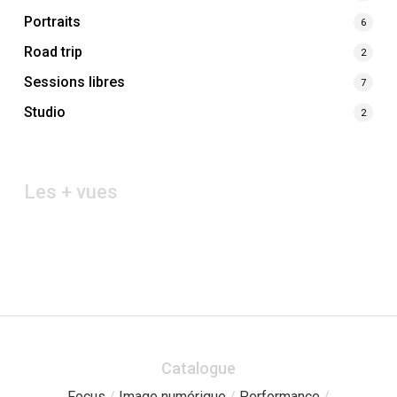
Portraits
6
Road trip
2
Sessions libres
7
Studio
2
Les + vues
Catalogue
Focus
/
Image numérique
/
Performance
/