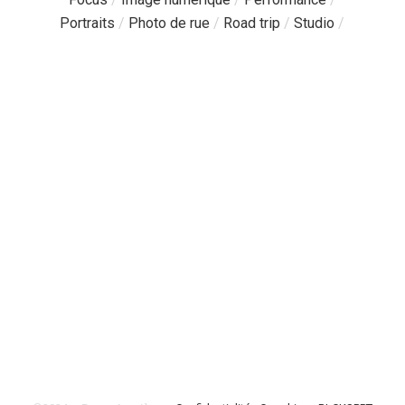
Portraits
/
Photo de rue
/
Road trip
/
Studio
/
Pages
Catalogue
/
Sessions libres
/
À propos
/
Boutique
/
Contact