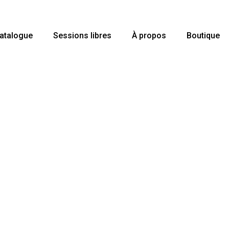
Cart
atalogue
Sessions libres
À propos
Boutique
 pour annuler
Mon compte